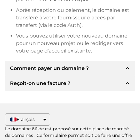
Après réception du paiement, le domaine est
transféré à votre fournisseur d'accès par
transfert (via le code Auth).
Vous pouvez utiliser votre nouveau domaine
pour un nouveau projet ou le rediriger vers
votre page d'accueil existante.
expand_less
Comment payer un domaine ?
expand_less
Reçoit-on une facture ?
Après un accord, le titulaire vous
communiquera les détails du paiement. Le
titulaire vous communiquera alors les détails
Oui, le vendeur vous enverra une facture en
bancaires SEPA et, si vous le souhaitez, vous
bonne et due forme. Si le prix d'achat est plus
proposera Paypal ou d'autres méthodes de
élevé, vous recevrez également un contrat de
Français
paiement.
vente supplémentaire si vous le souhaitez.
Le domaine 6i1.de est proposé sur cette place de marché
Veuillez toujours mentionner le nom de
de domaines
. Ce formulaire permet soit de faire une offre
domaine et le numéro de facture lors du