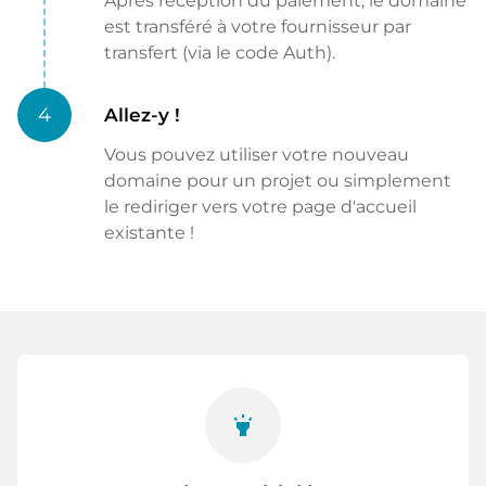
Après réception du paiement, le domaine
est transféré à votre fournisseur par
transfert (via le code Auth).
4
Allez-y !
Vous pouvez utiliser votre nouveau
domaine pour un projet ou simplement
le rediriger vers votre page d'accueil
existante !
highlight