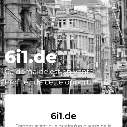
6i1.de
Ce domaine est en vente -
Profitez de cette opportunité !
6i1.de
Frappez avant que quelqu'un d'autre ne le